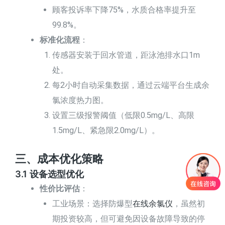
顾客投诉率下降75%，水质合格率提升至
99.8%。
标准化流程
：
传感器安装于回水管道，距泳池排水口1m
处。
每2小时自动采集数据，通过云端平台生成余
氯浓度热力图。
设置三级报警阈值（低限0.5mg/L、高限
1.5mg/L、紧急限2.0mg/L）。
三、成本优化策略
3.1 设备选型优化
性价比评估
：
工业场景：选择防爆型
在线余氯仪
，虽然初
期投资较高，但可避免因设备故障导致的停