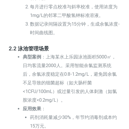
每月进行零点校准与斜率校准，使用浓度为
1mg/L的邻苯二甲酸氢钾标准溶液。
数据记录间隔设置为15分钟，生成余氯浓度-
时间曲线图。
2.2 泳池管理场景
典型案例
：上海某水上乐园泳池面积5000㎡，
日均客流量2000人。采用智能余氯监测系统
后，余氯浓度稳定在0.8-1.2mg/L，避免因余氯
不足导致的细菌超标（如大肠杆菌
<1CFU/100mL）或过量引发的人体刺激（如氯
胺浓度<0.2mg/L）。
应用效果
：
药剂消耗量减少30%，年节约消毒剂成本约
15万元。