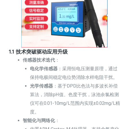
1.1 技术突破驱动应用升级
传感器技术迭代
：
电化学传感器
：采用恒电压测量原理，通过
保持电极间稳定电位势消除水样电阻干扰。
光学传感器
：基于DPD比色法与多波长补偿
算法，消除pH值、色度干扰，泳池余氯检测
仪可在0.01-10mg/L范围内实现±0.02mg/L精
度。
智能化与网络化
：